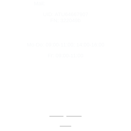
Mail:
office@elektro-nagl.at
UID: ATU64667907
FN: 322049b
Mo-Do: 09:00-11:00; 14:00-16:00
Fr: 09:00-11:00
Home
Karriere
Lehrlingsbonus
Team