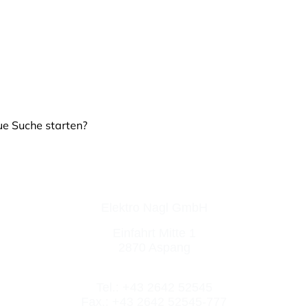
ue Suche starten?
Elektro Nagl GmbH
Einfahrt Mitte 1
2870 Aspang
Tel.: +43 2642 52545
Fax.: +43 2642 52545-777