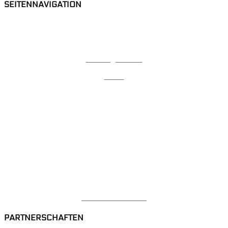
SEITENNAVIGATION
Home
Karriere
Lehrlingsbonus
Team
News
Videothek
Referenzen
Kontakt
Datenschutzerklärung
Impressum
Mitarbeiterbereich
PARTNERSCHAFTEN