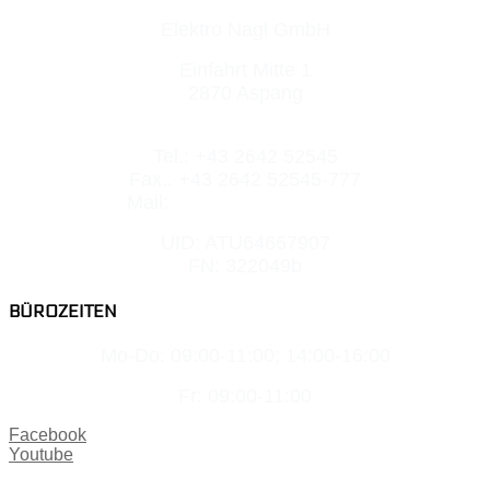
Elektro Nagl GmbH
Einfahrt Mitte 1
2870 Aspang
Tel.: +43 2642 52545
Fax.: +43 2642 52545-777
Mail:
office@elektro-nagl.at
UID: ATU64667907
FN: 322049b
BÜROZEITEN
Mo-Do: 09:00-11:00; 14:00-16:00
Fr: 09:00-11:00
Facebook
Youtube