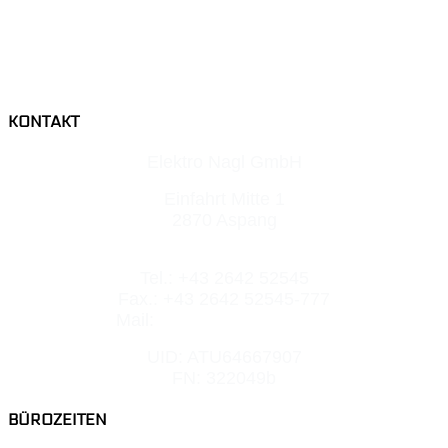
KONTAKT
Elektro Nagl GmbH
Einfahrt Mitte 1
2870 Aspang
Tel.: +43 2642 52545
Fax.: +43 2642 52545-777
Mail:
office@elektro-nagl.at
UID: ATU64667907
FN: 322049b
BÜROZEITEN