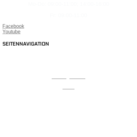
Mo-Do: 09:00-11:00; 14:00-16:00
Fr: 09:00-11:00
Facebook
Youtube
SEITENNAVIGATION
Home
Karriere
Lehrlingsbonus
Team
News
Videothek
Referenzen
Kontakt