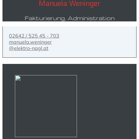
Manuela Weninger
Fakturierung, Administration
02642 / 525 45 - 703
manuela.weninger
@elektro-nagl.at