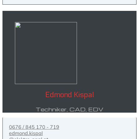
Edmond Kispal
Techniker, CAD, EDV
0676 / 845 170 - 719
edmond.kispal