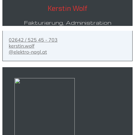
Kerstin Wolf
Fakturierung, Administration
02642 / 525 45 - 703
kerstin.wolf
@elektro-nagl.at