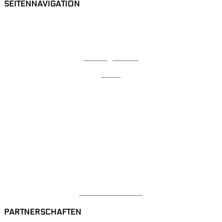
SEITENNAVIGATION
Home
Karriere
Lehrlingsbonus
Team
News
Videothek
Referenzen
Kontakt
Datenschutzerklärung
Impressum
Mitarbeiterbereich
PARTNERSCHAFTEN