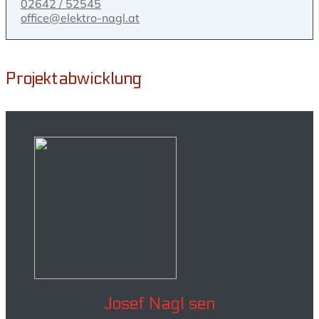
02642 / 52545
office@elektro-nagl.at
Projektabwicklung
Josef Nagl sen