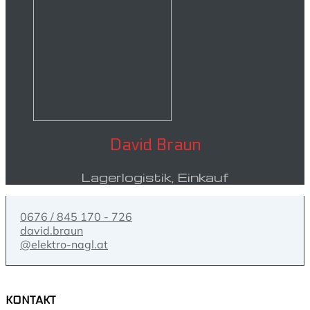
David Braun
Lagerlogistik, Einkauf
0676 / 845 170 - 726
david.braun
@elektro-nagl.at
KONTAKT