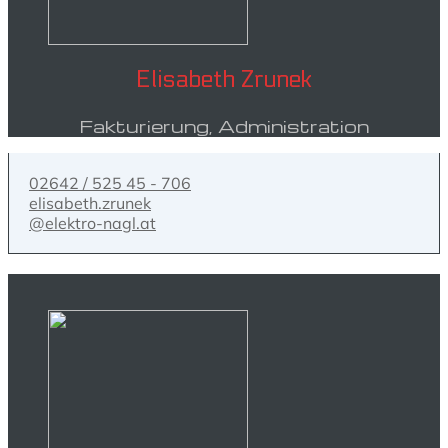
Elisabeth Zrunek
Fakturierung, Administration
02642 / 525 45 - 706
elisabeth.zrunek
@elektro-nagl.at