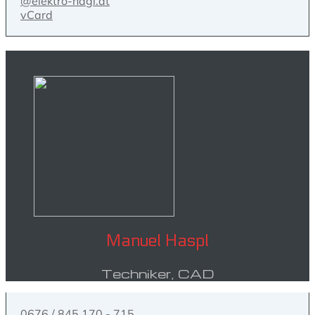
@elektro-nagl.at
vCard
Manuel Haspl
Techniker, CAD
0676 / 845 170 - 715