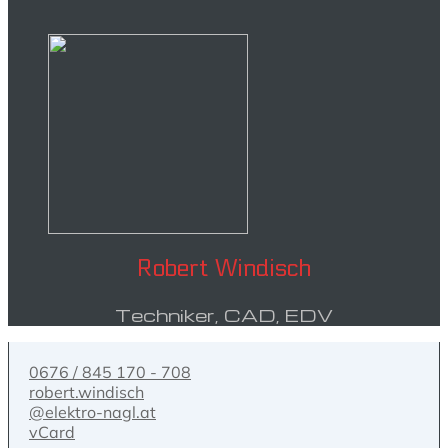
Robert Windisch
Techniker, CAD, EDV
0676 / 845 170 - 708
robert.windisch
@elektro-nagl.at
vCard