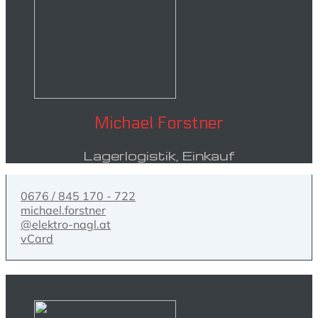
Michael Forstner
Lagerlogistik, Einkauf
0676 / 845 170 - 722
michael.forstner
@elektro-nagl.at
vCard