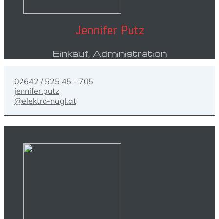
Jennifer Putz
Einkauf, Administration
02642 / 525 45 - 705
jennifer.putz
@elektro-nagl.at