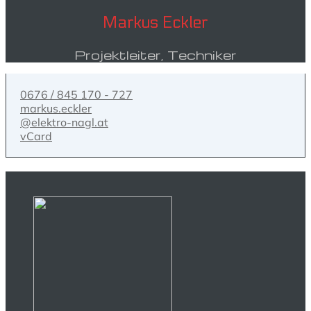
Markus Eckler
Projektleiter, Techniker
0676 / 845 170 - 727
markus.eckler
@elektro-nagl.at
vCard