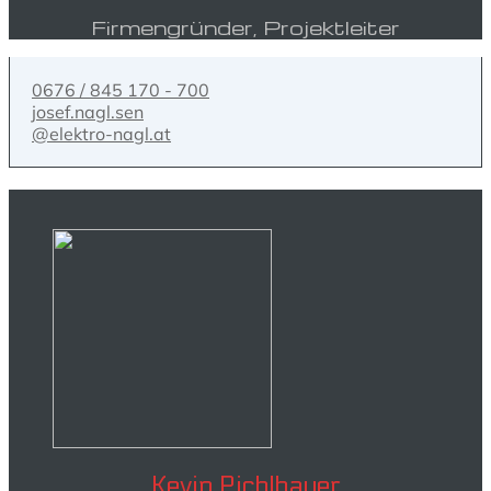
Firmengründer, Projektleiter
0676 / 845 170 - 700
josef.nagl.sen
@elektro-nagl.at
Kevin Pichlbauer