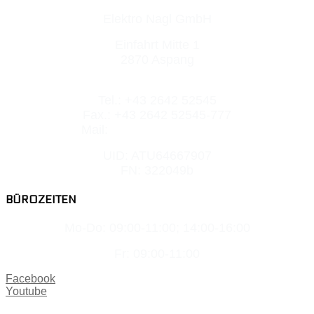
Elektro Nagl GmbH
Einfahrt Mitte 1
2870 Aspang
Tel.: +43 2642 52545
Fax.: +43 2642 52545-777
Mail:
office@elektro-nagl.at
UID: ATU64667907
FN: 322049b
BÜROZEITEN
Mo-Do: 09:00-11:00; 14:00-16:00
Fr: 09:00-11:00
Facebook
Youtube