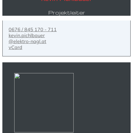
Projektleiter
0676 / 845 170 - 711
kevin.pichlbauer
@elektro-nagl.at
vCard