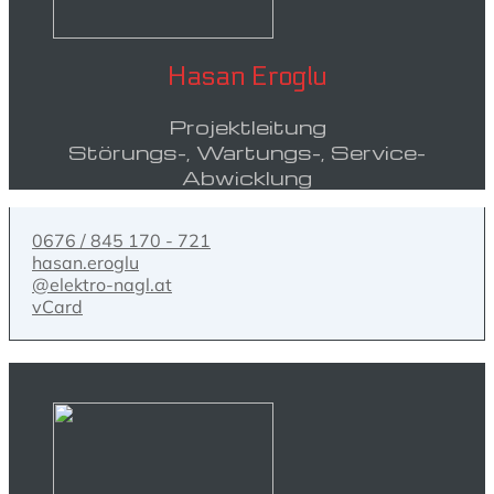
Hasan Eroglu
Projektleitung
Störungs-, Wartungs-, Service-
Abwicklung
0676 / 845 170 - 721
hasan.eroglu
@elektro-nagl.at
vCard