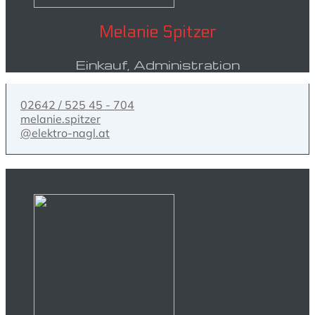
Melanie Spitzer
Einkauf, Administration
02642 / 525 45 - 704
melanie.spitzer
@elektro-nagl.at