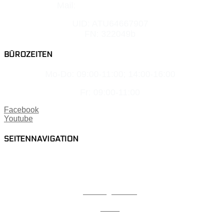
Mail:
office@elektro-nagl.at
UID: ATU64667907
FN: 322049b
BÜROZEITEN
Mo-Do: 09:00-11:00; 14:00-16:00
Fr: 09:00-11:00
Facebook
Youtube
SEITENNAVIGATION
Home
Karriere
Lehrlingsbonus
Team