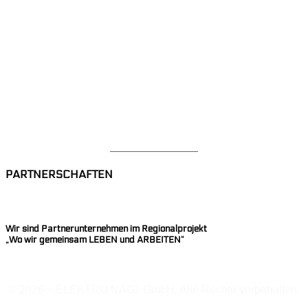
News
Videothek
Referenzen
Kontakt
Datenschutzerklärung
Impressum
Mitarbeiterbereich
PARTNERSCHAFTEN
Wir sind Partnerunternehmen im Regionalprojekt
„Wo wir gemeinsam LEBEN und ARBEITEN“
© 2026 – ELEKTRO NAGL GmbH. Alle Rechte vorbehalten.