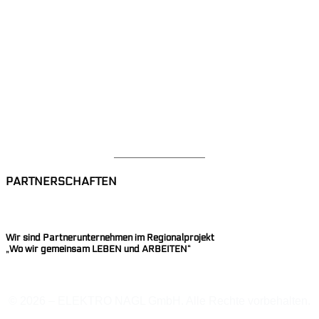
News
Videothek
Referenzen
Kontakt
Datenschutzerklärung
Impressum
Mitarbeiterbereich
PARTNERSCHAFTEN
Wir sind Partnerunternehmen im Regionalprojekt
„Wo wir gemeinsam LEBEN und ARBEITEN“
© 2026 – ELEKTRO NAGL GmbH. Alle Rechte vorbehalten.