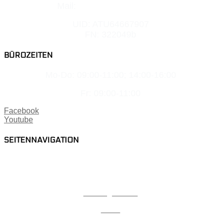
Mail:
office@elektro-nagl.at
UID: ATU64667907
FN: 322049b
BÜROZEITEN
Mo-Do: 09:00-11:00; 14:00-16:00
Fr: 09:00-11:00
Facebook
Youtube
SEITENNAVIGATION
Home
Karriere
Lehrlingsbonus
Team