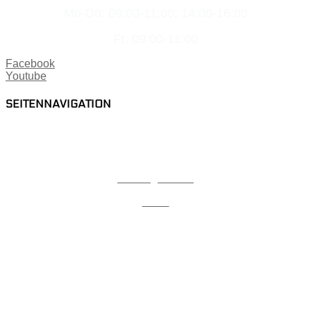
Mo-Do: 09:00-11:00; 14:00-16:00
Fr: 09:00-11:00
Facebook
Youtube
SEITENNAVIGATION
Home
Karriere
Lehrlingsbonus
Team
News
Videothek
Referenzen
Kontakt