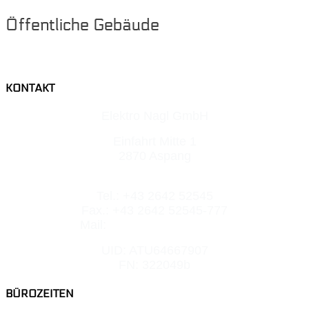
Öffentliche Gebäude
KONTAKT
Elektro Nagl GmbH
Einfahrt Mitte 1
2870 Aspang
Tel.: +43 2642 52545
Fax.: +43 2642 52545-777
Mail:
office@elektro-nagl.at
UID: ATU64667907
FN: 322049b
BÜROZEITEN